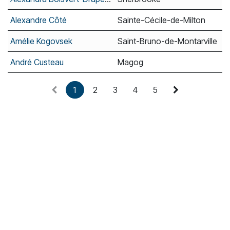
Alexandre Côté
Sainte-Cécile-de-Milton
Amélie Kogovsek
Saint-Bruno-de-Montarville
André Custeau
Magog
1
2
3
4
5