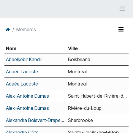
Membres
Nom
Ville
Abdelkebir Kandil
Boisbriand
Adaée Lacoste
Montréal
Adaée Lacoste
Montréal
Alex-Antoine Dumas
Saint-Hubert-de-Rivière-du-Loup
Alex-Antoine Dumas
Rivière-du-Loup
Alexandra Boisvert-Drapeau
Sherbrooke
Alexandre Côté
Sainte-Cécile-de-Milton