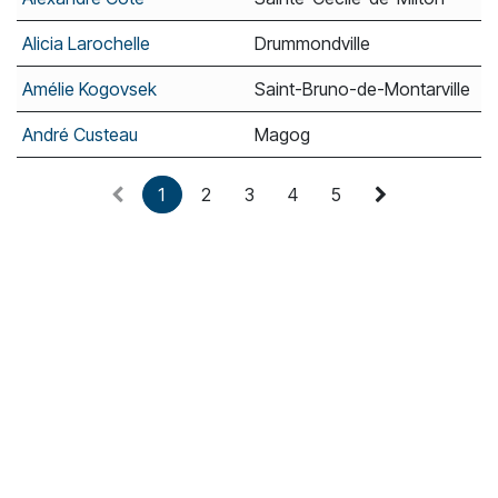
Alicia Larochelle
Drummondville
Amélie Kogovsek
Saint-Bruno-de-Montarville
André Custeau
Magog
1
2
3
4
5